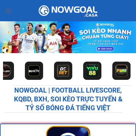
Bỏ
qua
nội
dung
NOWGOAL | FOOTBALL LIVESCORE,
KQBD, BXH, SOI KÈO TRỰC TUYẾN &
TỶ SỐ BÓNG ĐÁ TIẾNG VIỆT