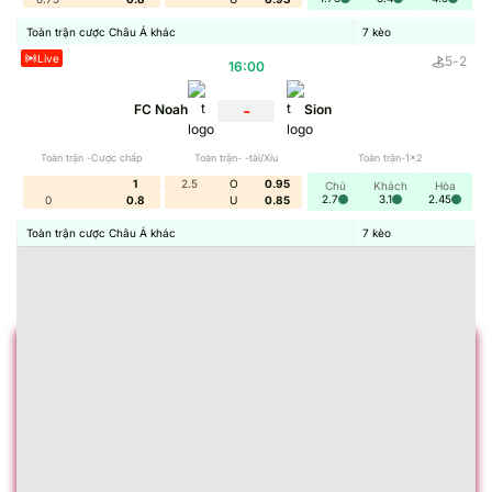
Toàn trận cược Châu Á khác
7
kèo
Live
5
-
2
16:00
-
FC Noah
Sion
Toàn trận -Cược chấp
Toàn trận- -tài/Xỉu
Toàn trận-1x2
1
2.5
O
0.95
Chủ
Khách
Hòa
2.7
3.1
2.45
0
0.8
U
0.85
Toàn trận cược Châu Á khác
7
kèo
Giới thiệu Nowgoal – Website cập nhật
Livescore chuyên nghiệp
Mục lục
Nowgoal | Football Livescore, KQBD, BXH, Soi Kèo Trực
Tuyến & Tỷ Số Bóng Đá TIếng VIệt