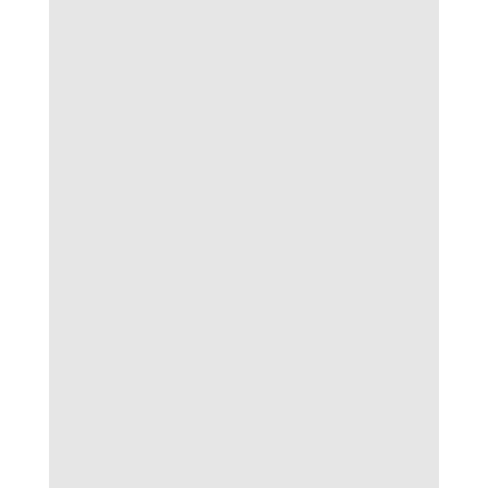
-
-
-
-
:
Tất cả trận đang live