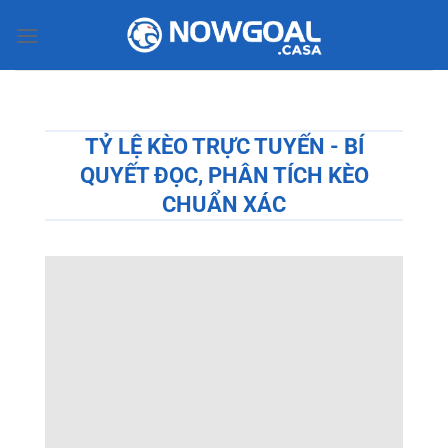
Bỏ
qua
nội
dung
TỶ LỆ KÈO TRỰC TUYẾN - BÍ
QUYẾT ĐỌC, PHÂN TÍCH KÈO
CHUẨN XÁC