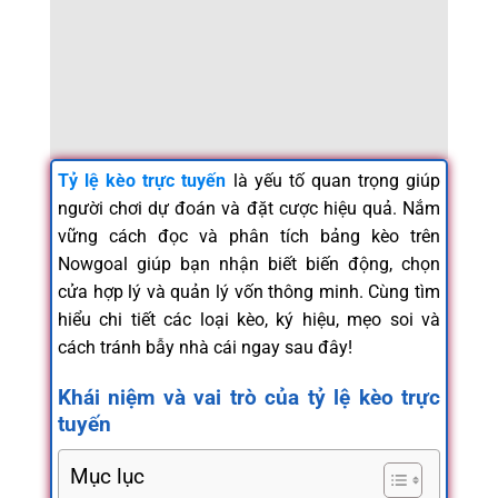
Tỷ lệ kèo trực tuyến
là yếu tố quan trọng giúp
người chơi dự đoán và đặt cược hiệu quả. Nắm
vững cách đọc và phân tích bảng kèo trên
Nowgoal giúp bạn nhận biết biến động, chọn
cửa hợp lý và quản lý vốn thông minh. Cùng tìm
hiểu chi tiết các loại kèo, ký hiệu, mẹo soi và
cách tránh bẫy nhà cái ngay sau đây!
Khái niệm và vai trò của tỷ lệ kèo trực
tuyến
Mục lục