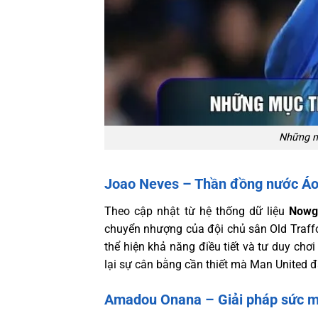
Những m
Joao Neves – Thần đồng nước Áo
Theo cập nhật từ hệ thống dữ liệu
Nowg
chuyển nhượng của đội chủ sân Old Traff
thể hiện khả năng điều tiết và tư duy chơ
lại sự cân bằng cần thiết mà Man United 
Amadou Onana – Giải pháp sức m