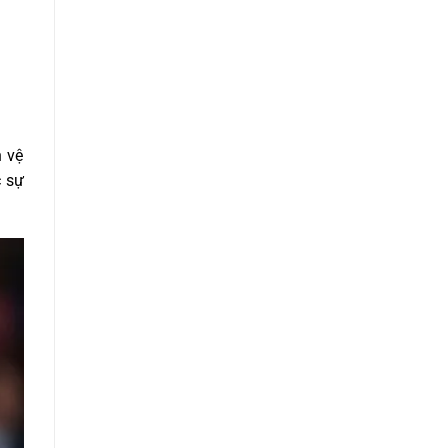
n vệ
c sự