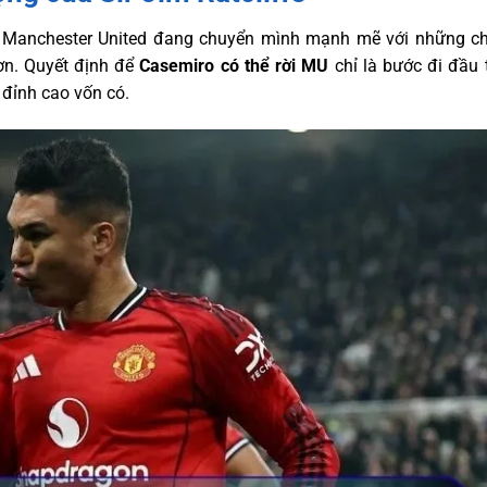
h, Manchester United đang chuyển mình mạnh mẽ với những c
ơn. Quyết định để
Casemiro có thể rời MU
chỉ là bước đi đầu 
ế đỉnh cao vốn có.