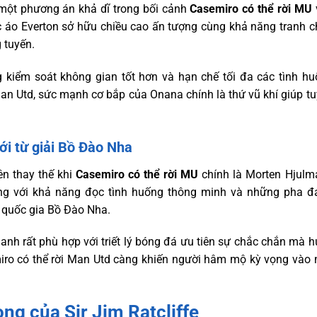
ột phương án khả dĩ trong bối cảnh
Casemiro có thể rời MU
c áo Everton sở hữu chiều cao ấn tượng cùng khả năng tranh 
g tuyến.
 kiểm soát không gian tốt hơn và hạn chế tối đa các tình h
Man Utd, sức mạnh cơ bắp của Onana chính là thứ vũ khí giúp t
i từ giải Bồ Đào Nha
ên thay thế khi
Casemiro có thể rời MU
chính là Morten Hjulm
iếng với khả năng đọc tình huống thông minh và những pha 
h quốc gia Bồ Đào Nha.
 anh rất phù hợp với triết lý bóng đá ưu tiên sự chắc chắn mà 
iro có thể rời Man Utd càng khiến người hâm mộ kỳ vọng vào
ọng của Sir Jim Ratcliffe