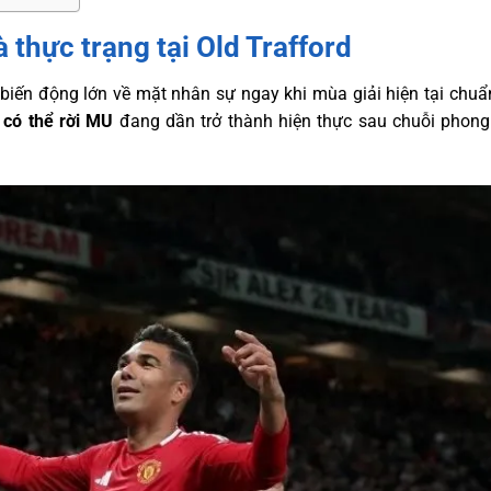
 thực trạng tại Old Trafford
iến động lớn về mặt nhân sự ngay khi mùa giải hiện tại chuẩ
 có thể rời MU
đang dần trở thành hiện thực sau chuỗi phon