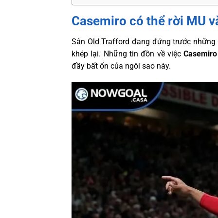
Casemiro có thể rời MU và
Sân Old Trafford đang đứng trước những b
khép lại. Những tin đồn về việc
Casemiro
đầy bất ổn của ngôi sao này.