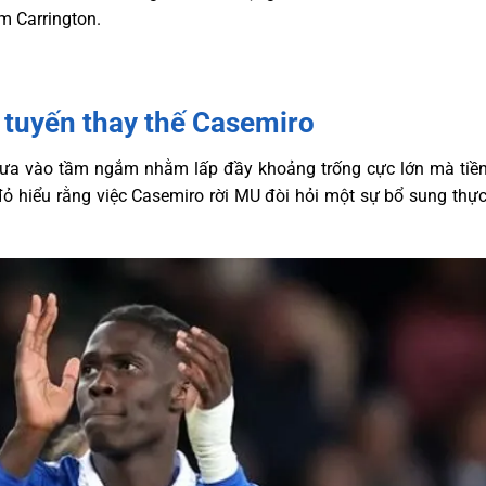
âm Carrington.
g tuyến thay thế Casemiro
đưa vào tầm ngắm nhằm lấp đầy khoảng trống cực lớn mà tiề
ỏ hiểu rằng việc Casemiro rời MU đòi hỏi một sự bổ sung thự