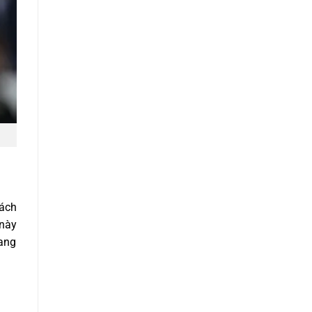
ách
 này
mang