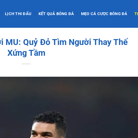
LỊCH THI ĐẤU
KẾT QUẢ BÓNG ĐÁ
MẸO CÁ CƯỢC BÓNG ĐÁ
T
i MU: Quỷ Đỏ Tìm Người Thay Thế
Xứng Tầm