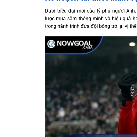
Dưới triều đại mới của tỷ phú người An
lược mua sắm thông minh và hiệu quả h
trong hành trình đưa đội bóng trở lại vị th