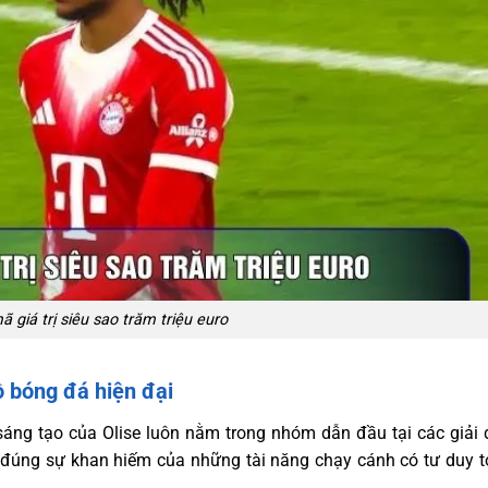
ã giá trị siêu sao trăm triệu euro
ồ bóng đá hiện đại
sáng tạo của Olise luôn nằm trong nhóm dẫn đầu tại các giải
 đúng sự khan hiếm của những tài năng chạy cánh có tư duy 