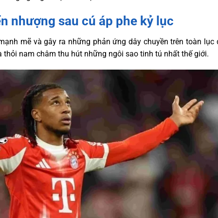
ển nhượng sau cú áp phe kỷ lục
mạnh mẽ và gây ra những phản ứng dây chuyền trên toàn lục 
thỏi nam châm thu hút những ngôi sao tinh tú nhất thế giới.